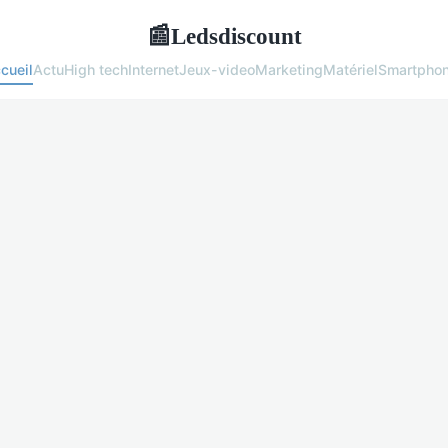
Ledsdiscount
📰
cueil
Actu
High tech
Internet
Jeux-video
Marketing
Matériel
Smartpho